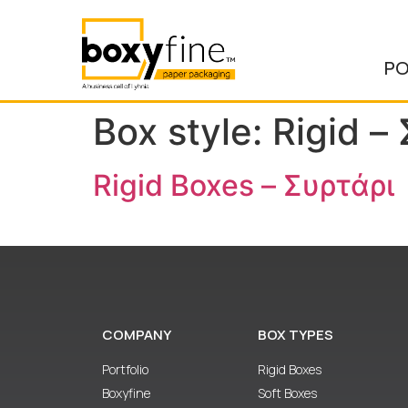
PO
Box style:
Rigid –
Rigid Boxes – Συρτάρι
COMPANY
BOX TYPES
Portfolio
Rigid Boxes
Boxyfine
Soft Boxes