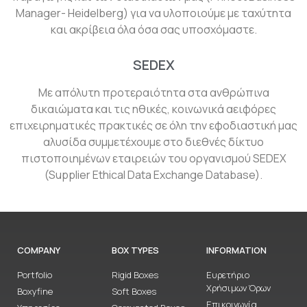
Manager- Heidelberg) για να υλοποιούμε με ταχύτητα
και ακρίβεια όλα όσα σας υποσχόμαστε.
SEDEX
Με απόλυτη προτεραιότητα στα ανθρώπινα
δικαιώματα και τις ηθικές, κοινωνικά αειφόρες
επιχειρηματικές πρακτικές σε όλη την εφοδιαστική μας
αλυσίδα συμμετέχουμε στο διεθνές δίκτυο
πιστοποιημένων εταιρειών του οργανισμού SEDEX
(Supplier Ethical Data Exchange Database).
COMPANY
BOX TYPES
INFORMATION
Portfolio
Rigid Boxes
Ευρετήριο
Χρήσιμων Όρων
Boxyfine
Soft Boxes
Επικοινωνία