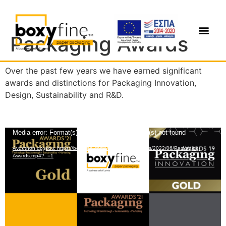
Packaging Awards
Over the past few years we have earned significant
awards and distinctions for Packaging Innovation,
Design, Sustainability and R&D.
Πρόγραμμα
Media error: Format(s) not supported or source(s) not found
Αναπαραγωγής
Ανάκτηση αρχείου: https://boxyfine.com/wp-content/uploads/2022/06/Packaging-
Βίντεο
Awards.mp4?_=1