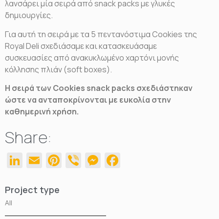
λανσάρει μία σειρά από snack packs με γλυκές
δημιουργίες.
Για αυτή τη σειρά με τα 5 πεντανόστιμα Cookies της
Royal Deli σχεδιάσαμε και κατασκευάσαμε
συσκευασίες από ανακυκλωμένο χαρτόνι μονής
κόλλησης πλιάν (soft boxes).
H σειρά των
Cookies
snack
packs σχεδιάστηκαν
ώστε να ανταποκρίνονται με ευκολία στην
καθημερινή χρήση.
Share:
LinkedIn
Email
Pinterest
Viber
Messenger
Facebook
Project type
All